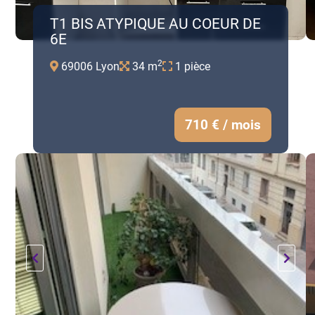
T1 BIS ATYPIQUE AU COEUR DE
6E
2
69006 Lyon
34 m
1 pièce
710 € / mois