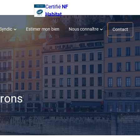
Certifié
NF
Blog
Accès client
Habitat
.
Syndic
Estimer mon bien
Nous connaître
Contact
irons