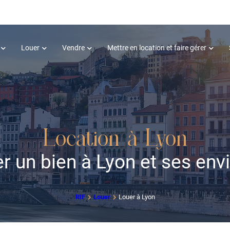
Louer
Vendre
Mettre en location et faire gérer
Location à Lyon
r un bien à Lyon et ses env
RIF
Louer
Louer à Lyon