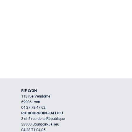
RIF LYON
113 rue Vendôme
69006 Lyon
04 27 78 47 62
RIF BOURGOIN-JALLIEU
3 et 5 rue de la République
38300 Bourgoin-Jallieu
04 28 71 04 05