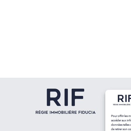
Pour offrir les 
accéder aux inf
données telles 
de retirer son c