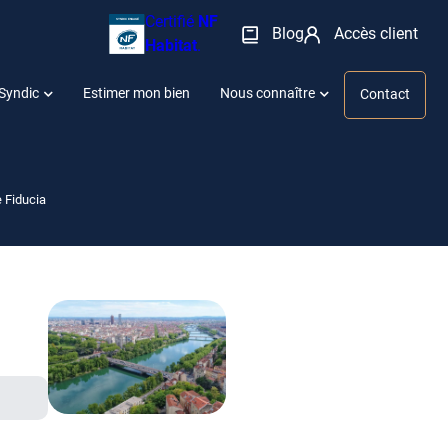
Certifié
NF
Blog
Accès client
Habitat
.
Syndic
Estimer mon bien
Nous connaître
Contact
 Fiducia